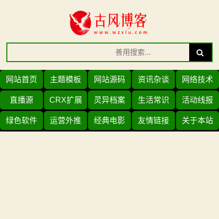
Skip
to
content
Search
Search
for:
网站首页
主题模板
网站源码
资讯杂谈
网络技术
直播源
CRX扩展
灵异档案
生活常识
活动线报
绿色软件
运营外推
经典电影
友情链接
关于本站