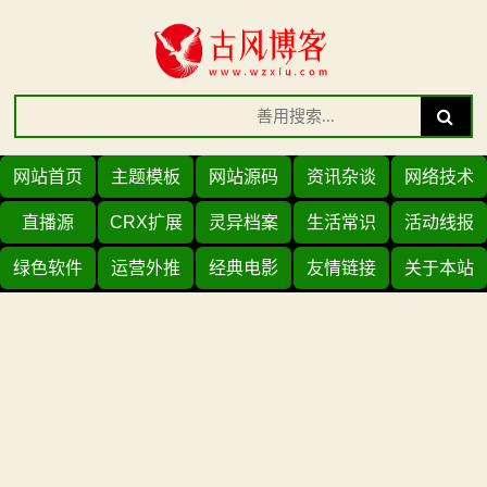
Skip
to
content
Search
Search
for:
网站首页
主题模板
网站源码
资讯杂谈
网络技术
直播源
CRX扩展
灵异档案
生活常识
活动线报
绿色软件
运营外推
经典电影
友情链接
关于本站