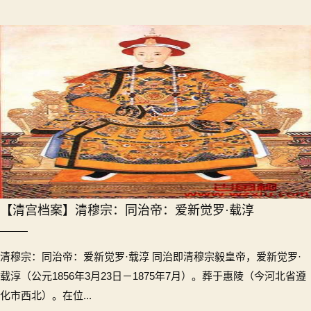
【清宫档案】清穆宗：同治帝：爱新觉罗·载淳
清穆宗：同治帝：爱新觉罗·载淳 同治即清穆宗毅皇帝，爱新觉罗·
载淳（公元1856年3月23日－1875年7月）。葬于惠陵（今河北省遵
化市西北）。在位...