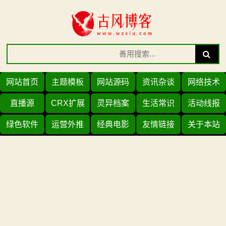
Skip
to
content
Search
Search
for:
网站首页
主题模板
网站源码
资讯杂谈
网络技术
直播源
CRX扩展
灵异档案
生活常识
活动线报
绿色软件
运营外推
经典电影
友情链接
关于本站