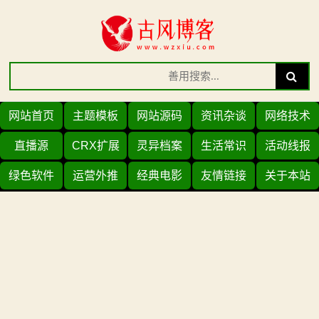
Skip
to
content
Search
Search
for:
网站首页
主题模板
网站源码
资讯杂谈
网络技术
直播源
CRX扩展
灵异档案
生活常识
活动线报
绿色软件
运营外推
经典电影
友情链接
关于本站