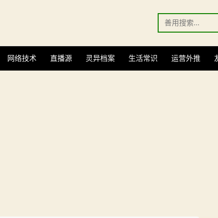
Search
for:
网络技术
直播源
灵异档案
生活常识
运营外推