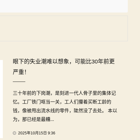
眼下的失业潮难以想象，可能比30年前更
严重！
三十年前的下岗潮，是刻进一代人骨子里的集体记
忆。工厂铁门哐当一关，工人们攥着买断工龄的
钱，像被甩出流水线的零件，陡然没了去处。 本以
为，那已经是最糟...
2025年10月15日 9:36