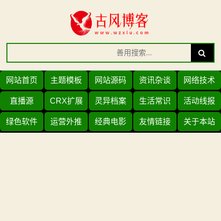
Skip
to
content
Search
Search
for:
网站首页
主题模板
网站源码
资讯杂谈
网络技术
直播源
CRX扩展
灵异档案
生活常识
活动线报
绿色软件
运营外推
经典电影
友情链接
关于本站