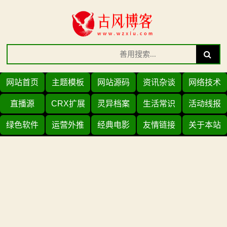
Skip
to
content
Search
Search
for:
网站首页
主题模板
网站源码
资讯杂谈
网络技术
直播源
CRX扩展
灵异档案
生活常识
活动线报
绿色软件
运营外推
经典电影
友情链接
关于本站