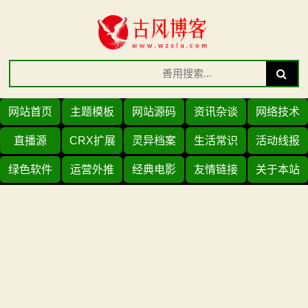
Skip
to
content
Search
Search
for:
网站首页
主题模板
网站源码
资讯杂谈
网络技术
直播源
CRX扩展
灵异档案
生活常识
活动线报
绿色软件
运营外推
经典电影
友情链接
关于本站