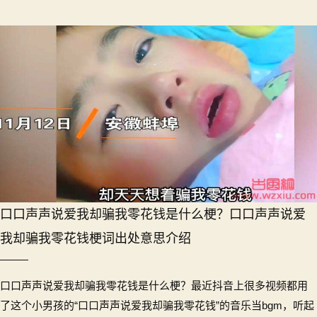
口口声声说爱我却骗我零花钱是什么梗？口口声声说爱
我却骗我零花钱梗词出处意思介绍
口口声声说爱我却骗我零花钱是什么梗？最近抖音上很多视频都用
了这个小男孩的“口口声声说爱我却骗我零花钱”的音乐当bgm，听起