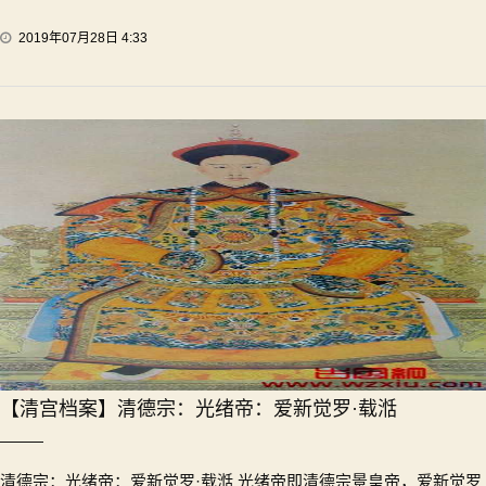
2019年07月28日 4:33
【清宫档案】清德宗：光绪帝：爱新觉罗·载湉
清德宗：光绪帝：爱新觉罗·载湉 光绪帝即清德宗景皇帝，爱新觉罗