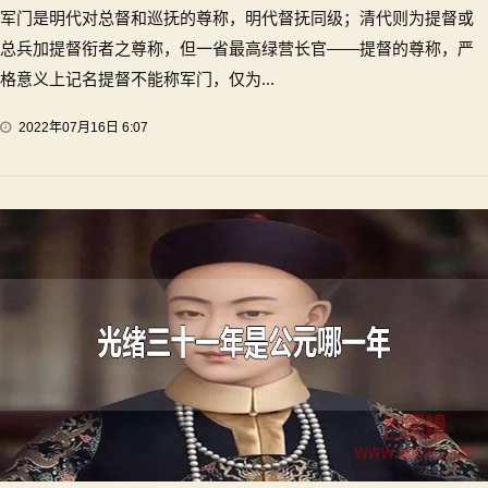
军门是明代对总督和巡抚的尊称，明代督抚同级；清代则为提督或
总兵加提督衔者之尊称，但一省最高绿营长官——提督的尊称，严
格意义上记名提督不能称军门，仅为...
2022年07月16日 6:07