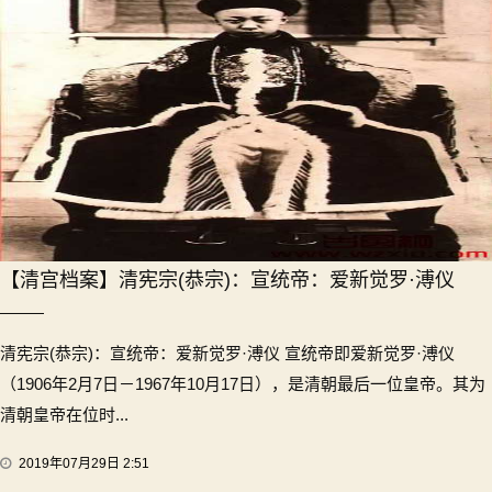
【清宫档案】清宪宗(恭宗)：宣统帝：爱新觉罗·溥仪
清宪宗(恭宗)：宣统帝：爱新觉罗·溥仪 宣统帝即爱新觉罗·溥仪
（1906年2月7日－1967年10月17日），是清朝最后一位皇帝。其为
清朝皇帝在位时...
2019年07月29日 2:51