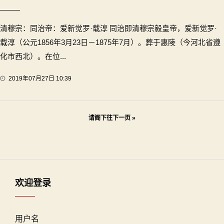
清穆宗：同治帝：爱新觉罗·载淳 同治即清穆宗毅皇帝，爱新觉罗·
载淳（公元1856年3月23日－1875年7月）。葬于惠陵（今河北省遵
化市西北）。在位...
2019年07月27日 10:39
文
请阁下往下一页 »
章
导
航
欢迎登录
用户名