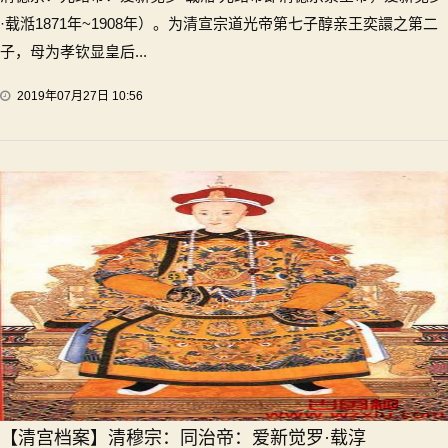
·载湉1871年~1908年）。为清宣宗道光帝第七子醇亲王奕譞之第二
子，母为孝钦显皇后...
2019年07月27日 10:56
【清宫档案】清穆宗：同治帝：爱新觉罗·载淳