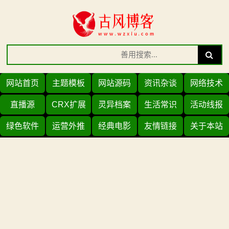
Skip
to
content
Search
Search
for:
网站首页
主题模板
网站源码
资讯杂谈
网络技术
直播源
CRX扩展
灵异档案
生活常识
活动线报
绿色软件
运营外推
经典电影
友情链接
关于本站