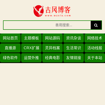
Skip
to
content
Search
Search
for:
网站首页
主题模板
网站源码
资讯杂谈
网络技术
直播源
CRX扩展
灵异档案
生活常识
活动线报
绿色软件
运营外推
经典电影
友情链接
关于本站