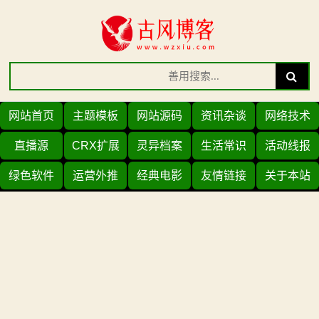
Skip
to
content
Search
Search
for:
网站首页
主题模板
网站源码
资讯杂谈
网络技术
直播源
CRX扩展
灵异档案
生活常识
活动线报
绿色软件
运营外推
经典电影
友情链接
关于本站