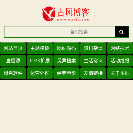
Skip
to
content
Search
Search
for:
网站首页
主题模板
网站源码
资讯杂谈
网络技术
直播源
CRX扩展
灵异档案
生活常识
活动线报
绿色软件
运营外推
经典电影
友情链接
关于本站