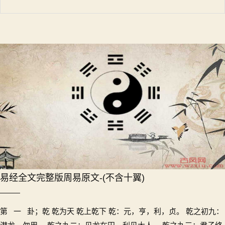
易经全文完整版周易原文-(不含十翼)
第 一 卦；乾 乾为天 乾上乾下 乾：元，亨，利，贞。 乾之初九：