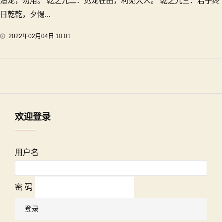
潜龙，勿用。 乾之九二：见龙在田，利见大人。 乾之九三：君子终
日乾乾，夕惕...
2022年02月04日 10:01
欢迎登录
用户名
密 码