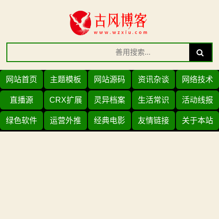
Skip
to
content
Search
Search
for:
网站首页
主题模板
网站源码
资讯杂谈
网络技术
直播源
CRX扩展
灵异档案
生活常识
活动线报
绿色软件
运营外推
经典电影
友情链接
关于本站