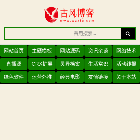
Skip
to
content
Search
Search
for:
网站首页
主题模板
网站源码
资讯杂谈
网络技术
直播源
CRX扩展
灵异档案
生活常识
活动线报
绿色软件
运营外推
经典电影
友情链接
关于本站