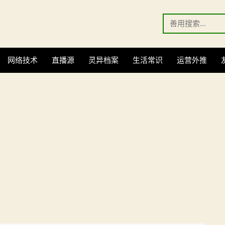
Search
for:
网络技术
直播源
灵异档案
生活常识
运营外推