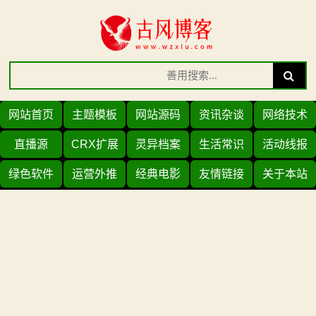
Skip
to
content
Search
Search
for:
网站首页
主题模板
网站源码
资讯杂谈
网络技术
直播源
CRX扩展
灵异档案
生活常识
活动线报
绿色软件
运营外推
经典电影
友情链接
关于本站