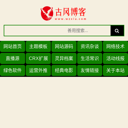
Skip
to
content
Search
Search
for:
网站首页
主题模板
网站源码
资讯杂谈
网络技术
直播源
CRX扩展
灵异档案
生活常识
活动线报
绿色软件
运营外推
经典电影
友情链接
关于本站