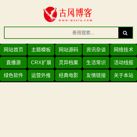
Skip
to
content
Search
Search
for:
网站首页
主题模板
网站源码
资讯杂谈
网络技术
直播源
CRX扩展
灵异档案
生活常识
活动线报
绿色软件
运营外推
经典电影
友情链接
关于本站