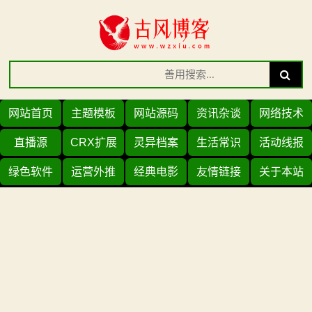
Skip
to
content
Search
Search
for:
网站首页
主题模板
网站源码
资讯杂谈
网络技术
直播源
CRX扩展
灵异档案
生活常识
活动线报
绿色软件
运营外推
经典电影
友情链接
关于本站