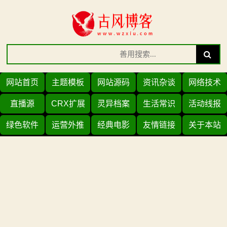
Skip
to
content
Search
Search
for:
网站首页
主题模板
网站源码
资讯杂谈
网络技术
直播源
CRX扩展
灵异档案
生活常识
活动线报
绿色软件
运营外推
经典电影
友情链接
关于本站