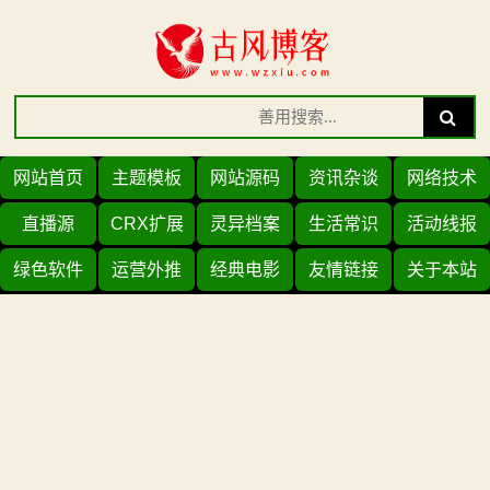
Skip
to
content
Search
Search
for:
网站首页
主题模板
网站源码
资讯杂谈
网络技术
直播源
CRX扩展
灵异档案
生活常识
活动线报
绿色软件
运营外推
经典电影
友情链接
关于本站