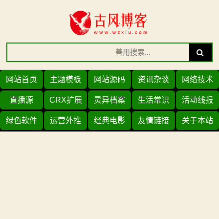
Skip
to
content
Search
Search
for:
网站首页
主题模板
网站源码
资讯杂谈
网络技术
直播源
CRX扩展
灵异档案
生活常识
活动线报
绿色软件
运营外推
经典电影
友情链接
关于本站