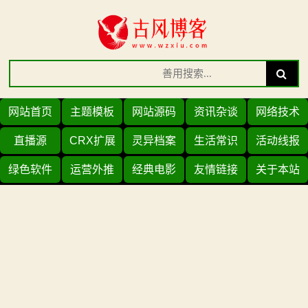
Skip
to
content
Search
Search
for:
网站首页
主题模板
网站源码
资讯杂谈
网络技术
直播源
CRX扩展
灵异档案
生活常识
活动线报
绿色软件
运营外推
经典电影
友情链接
关于本站