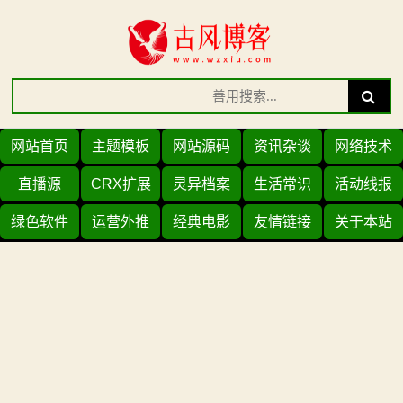
Skip
to
content
Search
Search
for:
网站首页
主题模板
网站源码
资讯杂谈
网络技术
直播源
CRX扩展
灵异档案
生活常识
活动线报
绿色软件
运营外推
经典电影
友情链接
关于本站