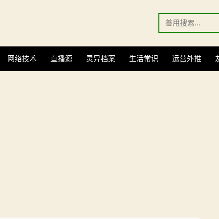
Search
for:
网络技术
直播源
灵异档案
生活常识
运营外推