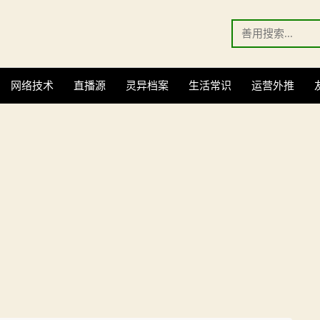
Search
for:
网络技术
直播源
灵异档案
生活常识
运营外推