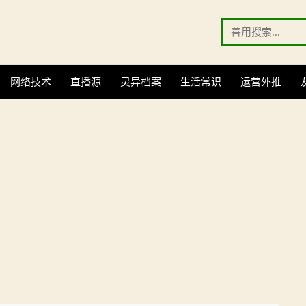
Search
for:
网络技术
直播源
灵异档案
生活常识
运营外推