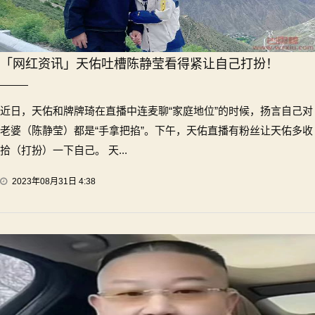
「网红资讯」天佑吐槽陈静莹看得紧让自己打扮！
近日，天佑和牌牌琦在直播中连麦聊“家庭地位”的时候，扬言自己对
老婆（陈静莹）都是“手拿把掐”。下午，天佑直播有粉丝让天佑多收
拾（打扮）一下自己。 天...
2023年08月31日 4:38