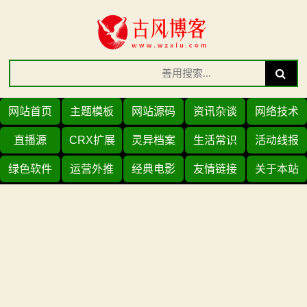
Skip
to
content
Search
Search
for:
网站首页
主题模板
网站源码
资讯杂谈
网络技术
直播源
CRX扩展
灵异档案
生活常识
活动线报
绿色软件
运营外推
经典电影
友情链接
关于本站