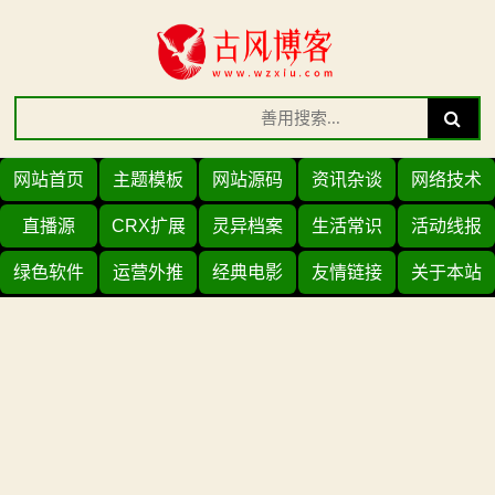
Skip
to
content
Search
Search
for:
网站首页
主题模板
网站源码
资讯杂谈
网络技术
直播源
CRX扩展
灵异档案
生活常识
活动线报
绿色软件
运营外推
经典电影
友情链接
关于本站