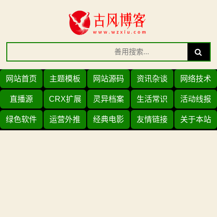
Skip
to
content
Search
Search
for:
网站首页
主题模板
网站源码
资讯杂谈
网络技术
直播源
CRX扩展
灵异档案
生活常识
活动线报
绿色软件
运营外推
经典电影
友情链接
关于本站