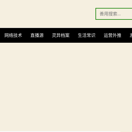
Search
for:
网络技术
直播源
灵异档案
生活常识
运营外推