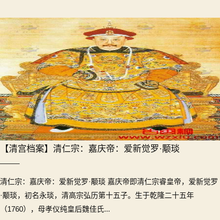
【清宫档案】清仁宗：嘉庆帝：爱新觉罗·颙琰
清仁宗：嘉庆帝：爱新觉罗·颙琰 嘉庆帝即清仁宗睿皇帝，爱新觉罗
·颙琰，初名永琰，清高宗弘历第十五子。生于乾隆二十五年
（1760），母孝仪纯皇后魏佳氏...