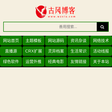
Skip
to
content
Search
Search
for:
网站首页
主题模板
网站源码
资讯杂谈
网络技术
直播源
CRX扩展
灵异档案
生活常识
活动线报
绿色软件
运营外推
经典电影
友情链接
关于本站