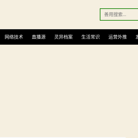
Search
for:
网络技术
直播源
灵异档案
生活常识
运营外推