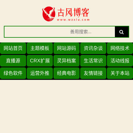
Skip
to
content
Search
Search
for:
网站首页
主题模板
网站源码
资讯杂谈
网络技术
直播源
CRX扩展
灵异档案
生活常识
活动线报
绿色软件
运营外推
经典电影
友情链接
关于本站